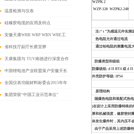
WZPK 2
WZP-120 WZPK2-
240
温度检测与仪表
硅橡胶电缆的应用及特点
注:“ t ”为感温元件实
安徽天康WRR WRP WRN WRE工
热电阻允许通过电流
业用装配式热电偶产品介绍及工作
通过铂电阻的测量电流大不
省科技厅副厅长蔡宜骅
原理
天康集团与 TUV南德进行深度合作
防爆类型和级组
防爆级组: d II BT4 或 d II C
中国锂电池产业联盟落户安徽天长
外壳防护等级: IP54
全国仪表功能材料标委会2015年年
原理结构
会暨国家标准审查会
集团荣获“中国工业示范单位”
隔爆热电阻和装配式热电
)在设计上采用防爆特殊
厚和机械强度，橡胶密封
体发生爆炸时，其内压不
由于产品采用上述防爆特殊结构，