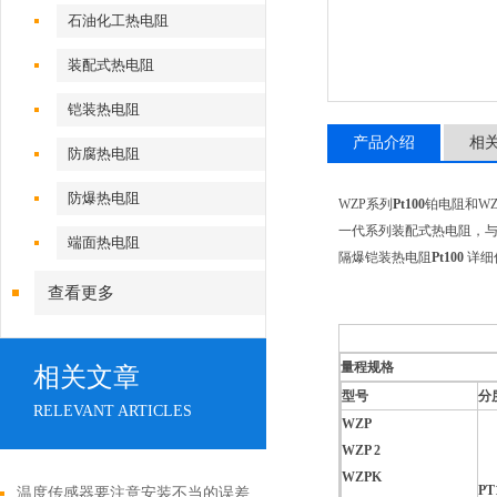
石油化工热电阻
装配式热电阻
铠装热电阻
产品介绍
相
防腐热电阻
防爆热电阻
WZP系列
Pt100
铂电阻和WZC
一代系列装配式热电阻，与S
端面热电阻
隔爆铠装热电阻
Pt100
详细
查看更多
量程规格
相关文章
型号
分
RELEVANT ARTICLES
WZP
WZP 2
WZPK
PT
温度传感器要注意安装不当的误差