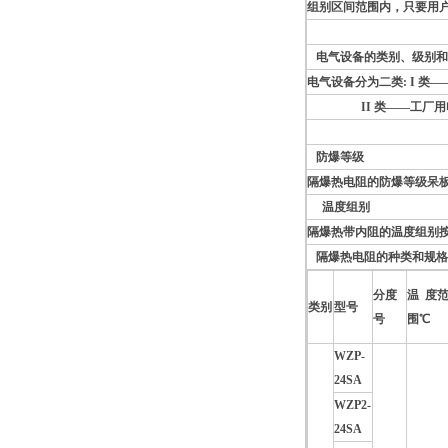
组别区间范围内，只要用
电气设备的类别、级别和
电气设备分为二类: I 类
II 类——工厂用
防爆等级
隔爆热电阻的防爆等级呆板其
温度组别
隔爆热带内阻的温度组别按其
隔爆热电阻的种类和规格
分度
温 度
类别
型号
号
围℃
WZP-
24SA
WZP2-
24SA