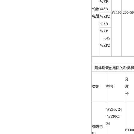
WZP-
铂热
44SA
PT100
-200~50
电阻
WZP2-
44SA
WZP
-64S
WZP2
隔爆铠装热电阻的种类和
分
类别
型号
度
号
WZPK-24
WZPK2-
24
铂热电
PT10
阻