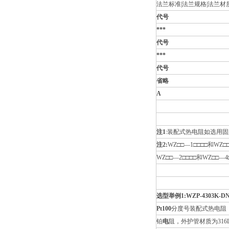
法兰标准|法兰规格|法兰材质
代号
***
代号
***
代号
省略
A
注1
:装配式热电阻如选用
注2:
WZ□□—1□□□□和W
WZ□□—2□□□□和WZ□
选型举例1:WZP-4303K-DN80 
Pt100
分度号装配式热电阻，
铂
电
阻，外护管材质为316