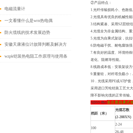
②产品特点：
电磁流量计
1.光纤传输损耗小、色散低
2.光缆具有优良的机械性能
一文看懂什么是wrn热电偶
3.结构紧凑、采用SZ层绞
4.光缆全为非金属结构、重
防火缆线的技术发展趋势
5.光缆为自乘式架设，
安徽天康液位计故障判断及解决方
6.防电磁干扰、耐电腐蚀
7.有良好的温度、环境特
法
wzpk铠装热电阻工作原理与使用条
老化、阻燃等性能。
8.线路成本低：安装架设
件
9.重量轻，对杆塔负载小
10．光缆采用PE或AT
采用进口芳纶铠装工艺大
障不影响光缆的正常传输
全介质自承式
ADSS-8b1
光缆芯数
档距（米）
(2-288XN)
2-24
100
26-48