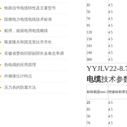
3
5
4.5
铁路信号电缆特性及主要型号
50
4.5
70
4.5
阻燃电力电缆电线技术标准
95
4.5
船用，核级电用电缆概续
120
4.5
150
4.5
喀麦隆共和国克里比市市长
185
4.5
240
4.5
Sabikanda Guy Emmanuel莅临安徽
安徽省委组织部副部长金春忠率调
3
00
4.5
天康集团考察工作
研组莅临天康集团调研
热电偶的应用原理
Y
YJLV22-8
外侧液位计特点
电缆
技术参数
压力表的防腐方法
标称截面mm 2
绝缘标称厚
25
4.5
3
5
4.5
50
4.5
70
4.5