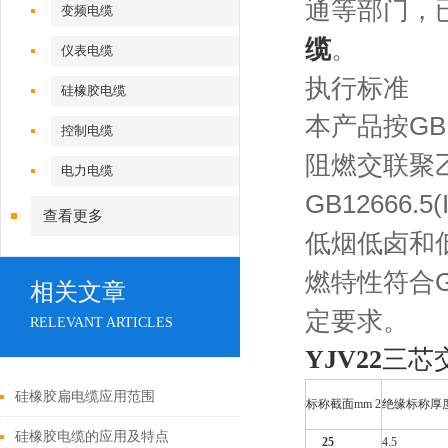
通等部门，
变频电缆
缆
。
仪表电缆
执行标准
硅橡胶电缆
本产品按GB12
控制电缆
阻燃交联聚
电力电缆
GB12666.5(
查看更多
低烟低卤和
燃特性符合GB1
相关文章
定要求。
RELEVANT ARTICLES
YJV22
三芯
硅橡胶扁电缆应用范围
标称截面mm 2
绝缘标称厚
硅橡胶电缆的应用及特点
25
4.5