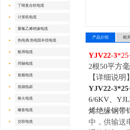
丁晴复合软电缆
计算机电缆
聚氯乙烯绝缘电缆
产品介绍
相
热电偶.热电阻补偿电缆
船用电缆
YJV22
-
3
*25
同轴电缆
2根50平方
射频电缆
【详细说明
YJV22
-
3
*25
低烟低卤
6/6KV、YJL
耐火电缆
烯绝缘钢带
橡套电缆
中，供输送
交联电缆