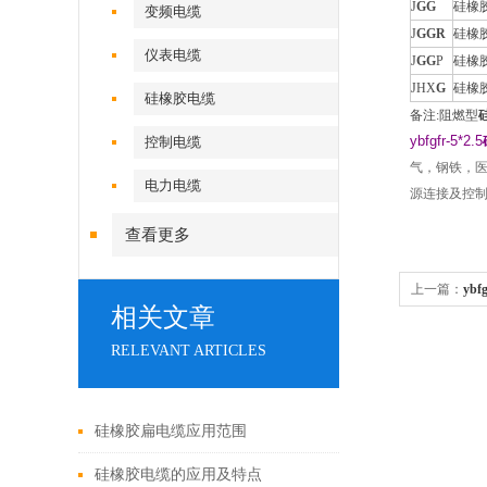
J
G
G
硅橡
变频电缆
J
G
G
R
硅橡
仪表电缆
J
G
G
P
硅橡
JHX
G
硅橡
硅橡胶电缆
备注:阻燃型
ybfgfr-5*2.5
控制电缆
气，钢铁，
电力电缆
源连接及控
查看更多
上一篇：
ybf
相关文章
RELEVANT ARTICLES
硅橡胶扁电缆应用范围
硅橡胶电缆的应用及特点