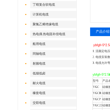
丁晴复合软电缆
计算机电缆
聚氯乙烯绝缘电缆
产品介绍
热电偶.热电阻补偿电缆
船用电缆
ybfgfr-5*2.5
1
. 流额定电压:U
同轴电缆
2. 电缆安装
3
. 电缆允许
射频电缆
低烟低卤
ybfgfr-5*2.5
型号
产品
耐火电缆
Y
G
C
硅橡
橡套电缆
Y
G
C
R
硅橡
Y
G
CP
硅橡
交联电缆
Y
G
C22
硅橡