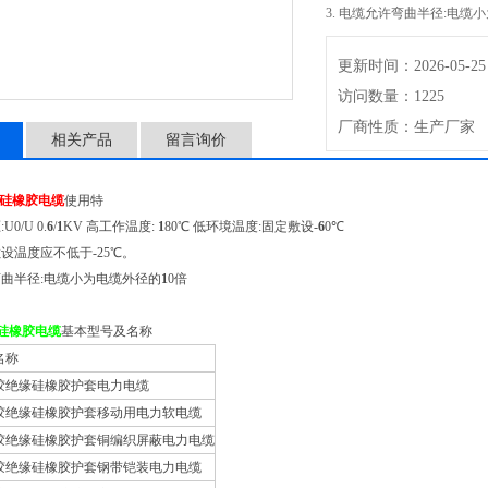
3. 电缆允许弯曲半径:电缆
更新时间：2026-05-25
访问数量：1225
厂商性质：生产厂家
相关产品
留言询价
硅橡胶电缆
使用特
0/U 0.
6
/
1
KV 高工作温度:
1
80℃ 低环境温度:固定敷设-
6
0℃
敷设温度应不低于-25℃。
弯曲半径:电缆小为电缆外径的
1
0倍
硅橡胶电缆
基本型号及名称
名称
胶绝缘硅橡胶护套电力电缆
胶绝缘硅橡胶护套移动用电力软电缆
胶绝缘硅橡胶护套铜编织屏蔽电力电缆
胶绝缘硅橡胶护套钢带铠装电力电缆