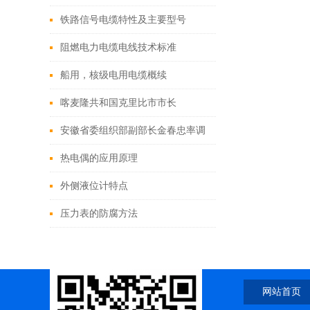
铁路信号电缆特性及主要型号
阻燃电力电缆电线技术标准
船用，核级电用电缆概续
喀麦隆共和国克里比市市长
Sabikanda Guy Emmanuel莅临安徽
安徽省委组织部副部长金春忠率调
天康集团考察工作
研组莅临天康集团调研
热电偶的应用原理
外侧液位计特点
压力表的防腐方法
网站首页