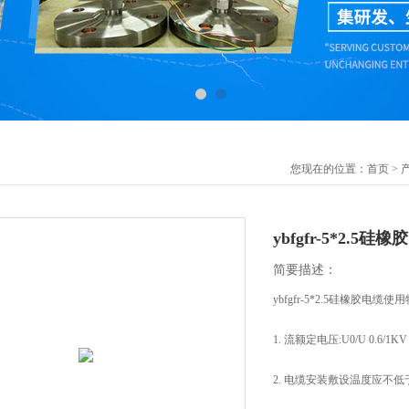
您现在的位置：
首页
>
ybfgfr-5*2.5硅
简要描述：
ybfgfr-5*2.5硅橡胶电缆使
1. 流额定电压:U0/U 0.6/
2. 电缆安装敷设温度应不低于