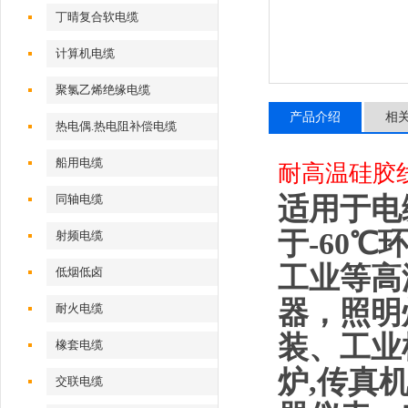
丁晴复合软电缆
计算机电缆
聚氯乙烯绝缘电缆
产品介绍
相
热电偶.热电阻补偿电缆
船用电缆
耐高温硅胶线 a
适用于电
同轴电缆
于-60
射频电缆
工业等高
低烟低卤
器，照明
耐火电缆
装、工业
橡套电缆
炉,传真
交联电缆