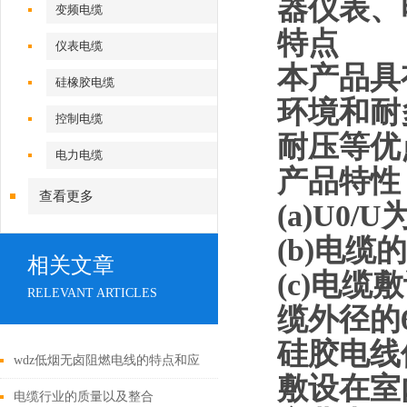
器仪表、
变频电缆
特点
仪表电缆
本产品具
硅橡胶电缆
环境和耐
控制电缆
耐压等优
电力电缆
产品特性
查看更多
(a)U0/U
(b)电
相关文章
(c)电
RELEVANT ARTICLES
缆外径的
硅胶电线
wdz低烟无卤阻燃电线的特点和应
敷设在室
用
电缆行业的质量以及整合