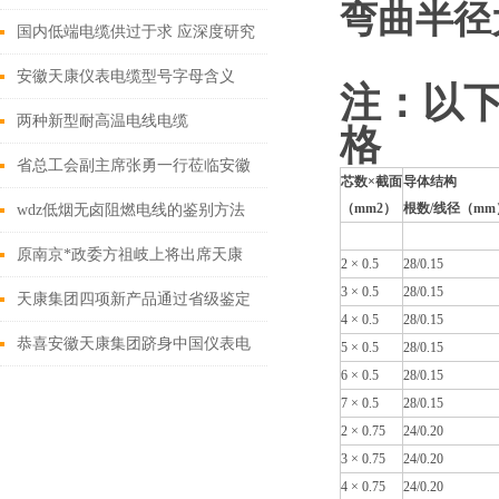
弯曲半径
国内低端电缆供过于求 应深度研究
特种电缆
安徽天康仪表电缆型号字母含义
注：以
两种新型耐高温电线电缆
格
省总工会副主席张勇一行莅临安徽
芯数×截面
导体结构
天康集团调研指导工会工作
（mm2）
根数/线径（mm
wdz低烟无卤阻燃电线的鉴别方法
原南京*政委方祖岐上将出席天康
2 × 0.5
28/0.15
3 × 0.5
28/0.15
集团
天康集团四项新产品通过省级鉴定
4 × 0.5
28/0.15
恭喜安徽天康集团跻身中国仪表电
5 × 0.5
28/0.15
6 × 0.5
28/0.15
缆50强
7 × 0.5
28/0.15
2 × 0.75
24/0.20
3 × 0.75
24/0.20
4 × 0.75
24/0.20