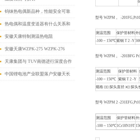
6
钨铼热电偶新品种，性能安全可靠
型号 WZPM 。 -201FG,Pt1
热电偶和温度变送器有什么关系和
测温范围
保护管材料
外
区别
安徽天康特制测温热电阻
-100 ~ 150℃
紫铜 T 2 -Y
50
安徽天康WZPK-275 WZPK-276
型号 WZPM 。 -201BFG 
WZPK-366热电阻
天康集团与 TUV南德进行深度合作
测温范围
保护管材料
中国锂电池产业联盟落户安徽天长
-100 ~ 150℃
紫铜 T 2 -Y
规格 □□ 探头直径 ⅹ□ 探头
型号 WZPM 2 -231EFG,Pt1
测温范围
保护管材料
外
-100 ~ 150℃
1Cr18N19T
15