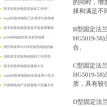
的同时，增
双支铠装热电阻是如何工作的?
择和满足不
wzpk铠装热电阻工作原理与使用条
件
B型固定法兰盘
双支铠装热电阻是提升温度测量精
HG5019-
确性的关键技术
pt100热电阻的常见使用场景
合。
维护和保养WZPK铠装热电阻的建
议
浅析双支铠装热电阻的工作原理
C型固定法兰盘
双支铠装热电阻的接线方法
HG5019-
wzpk铠装热电阻的安装使用小常识
质，具有较
中国锂电池产业联盟落户安徽天长
D型固定法兰盘