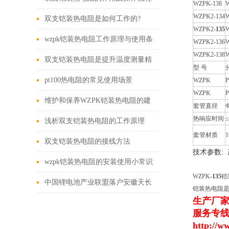
WZPK-138
W
WZPK2-134
W
双支铠装热电阻是如何工作的?
WZPK2-
135
W
wzpk铠装热电阻工作原理与使用条
WZPK2-136
W
WZPK2-138
W
件
双支铠装热电阻是提升温度测量精
型 号
确性的关键技术
pt100热电阻的常见使用场景
WZPK
P
WZPK
P
维护和保养WZPK铠装热电阻的建
套管直径
热响应时间
≤
议
浅析双支铠装热电阻的工作原理
套管材质
1
双支铠装热电阻的接线方法
技术参数: 产
wzpk铠装热电阻的安装使用小常识
WZPK-
135
铠
中国锂电池产业联盟落户安徽天长
铠装热电阻
生产厂家
服务专线
http:/