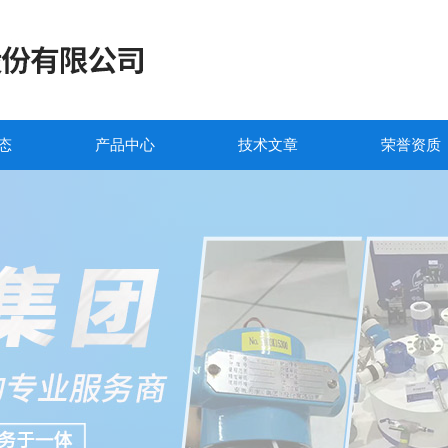
态
产品中心
技术文章
荣誉资质