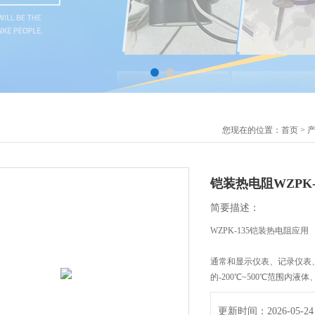
您现在的位置：
首页
>
铠装热电阻WZPK-
简要描述：
WZPK-135铠装热电阻应用
通常和显示仪表、记录仪表
的-200℃~500℃范围内
更新时间：2026-05-24