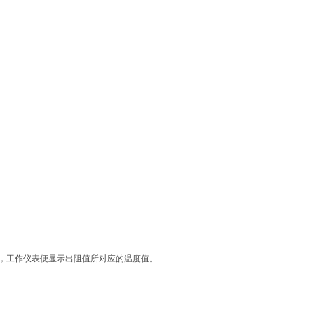
，工作仪表便显示出阻值所对应的温度值。