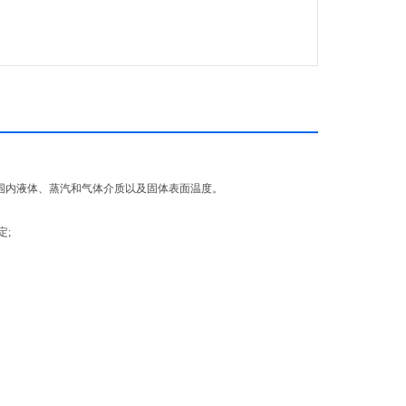
范围内液体、蒸汽和气体介质以及固体表面温度。
定;