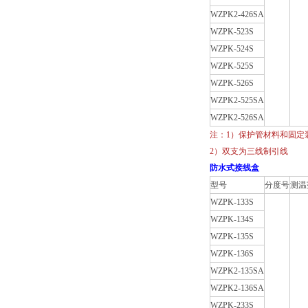
WZPK2-426SA
WZPK-523S
WZPK-524S
WZPK-525S
WZPK-526S
WZPK2-525SA
WZPK2-526SA
注：1）保护管材料和固定装置
2）双支为三线制引线
防水式接线盒
型号
分度号
测温
WZPK-133S
WZPK-134S
WZPK-135S
WZPK-136S
WZPK2-135SA
WZPK2-136SA
WZPK-233S