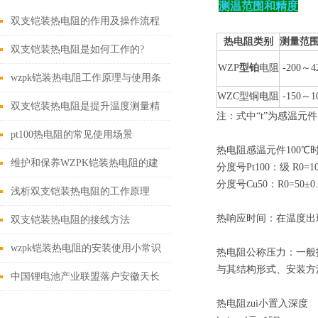
测温范围和精度
双支铠装热电阻的作用及操作流程
热电阻类别
测量范
双支铠装热电阻是如何工作的?
WZP
型铂
电阻
-200～4
wzpk铠装热电阻工作原理与使用条
WZC型铜电阻
-150～1
件
双支铠装热电阻是提升温度测量精
注：式中“t”为感温元
确性的关键技术
pt100热电阻的常见使用场景
热电阻感温元件100℃时
维护和保养WZPK铠装热电阻的建
分度号Pt100：级 R0=100
分度号Cu50：R0=50±0.
议
浅析双支铠装热电阻的工作原理
热响应时间：在温度出
双支铠装热电阻的接线方法
wzpk铠装热电阻的安装使用小常识
热电阻公称压力：一般
与其结构形式、安装方
中国锂电池产业联盟落户安徽天长
热电阻zui小置入深度