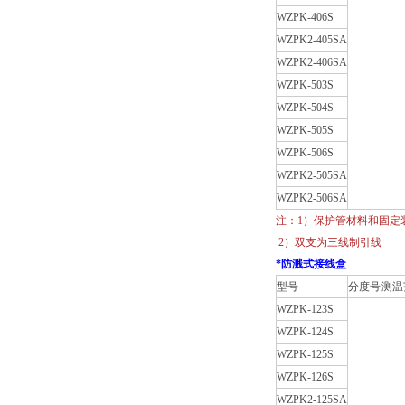
WZPK-406S
WZPK2-405SA
WZPK2-406SA
WZPK-503S
WZPK-504S
WZPK-505S
WZPK-506S
WZPK2-505SA
WZPK2-506SA
注：1）保护管材料和固定装置
2）双支为三线制引线
*防溅式接线盒
型号
分度号
测温
WZPK-123S
WZPK-124S
WZPK-125S
WZPK-126S
WZPK2-125SA