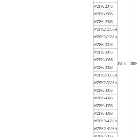
WZPK-234S
WZPK-235S
WZPK-236S
WZPK2-235SA
WZPK2-236SA
WZPK-333S
WZPK-334S
WZPK-335S
Pt100
-200
WZPK-336S
WZPK2-335SA
WZPK2-336SA
WZPK-433S
WZPK-434S
WZPK-435S
WZPK-436S
WZPK2-435SA
WZPK2-436SA
WZPK-533S