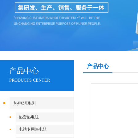
产品中心
产品中心
PRODUCTS CENTER
热电阻系列
热套热电阻
电站专用热电阻