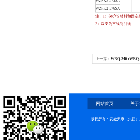
WZPK2-575SA
WZPK2-576SA
注：1）保护管材料和固定装置
2）双支为三线制引线
上一篇：
WRQ-240 rWR
网站首页
关于
版权所有：安徽天康（集团）