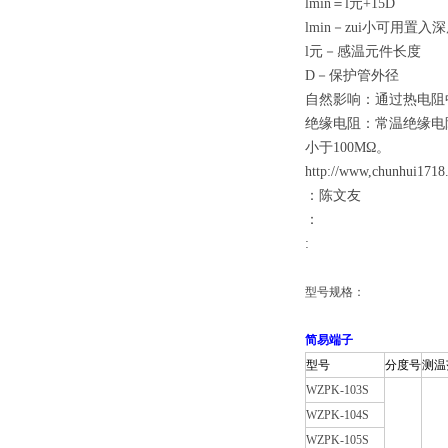
lmin＝l元+15D
lmin－zui小可用置入
l元－感温元件长度
D－保护管外径
自然影响：通过热电阻中
绝缘电阻：常温绝缘电阻
小于100MΩ。
http://www,chunhui1718.
：陈文友
：
:
型号规格：
简易端子
型号
分度号
测温
WZPK-103S
WZPK-104S
WZPK-105S