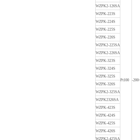
WZPK2-126SA
WZPK-223S
WZPK-224S
WZPK-225S
WZPK-226S
WZPK2-225SA
WZPK2-226SA
WZPK-323S
WZPK-324S
WZPK-325S
Pt100
-200
WZPK-326S
WZPK2-325SA
WZPK2326SA
WZPK-423S
WZPK-424S
WZPK-425S
WZPK-426S
WZPK2-425SA