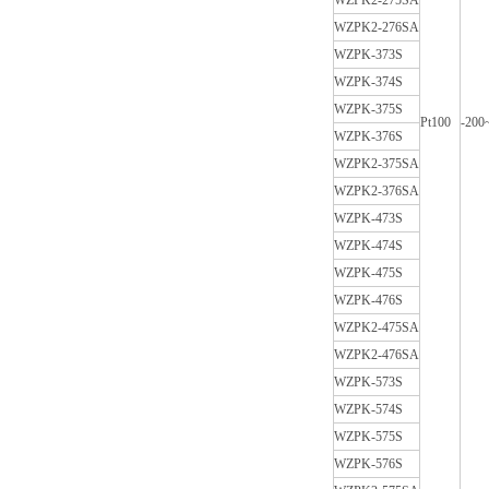
WZPK2-275SA
WZPK2-276SA
WZPK-373S
WZPK-374S
WZPK-375S
Pt100
-200
WZPK-376S
WZPK2-375SA
WZPK2-376SA
WZPK-473S
WZPK-474S
WZPK-475S
WZPK-476S
WZPK2-475SA
WZPK2-476SA
WZPK-573S
WZPK-574S
WZPK-575S
WZPK-576S