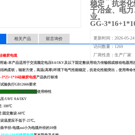
稳定，抗老化
于冶金、电力
业。
GG-3*16+1
更新时间：2026-05-24
相关产品
留言询价
访问数量：1269
厂商性质：生产厂家
6硅橡胶电缆
及用途:本产品适用于交流额定电压0.6/1KV及以下固定敷设用动力传输线或移动电
结构柔软，辐射方便，高温(高寒)环境下电气性能稳定，抗老化性能突出，使用寿
-3*25+1*
16硅橡胶电缆
产品执行标准
验执行GB12666要求
-3*
16
+1*
10硅橡胶电缆
使用特性
:U0/U 0.6/1KV
: 180℃
度:固定敷设-60℃
敷设温度应不低于-25℃。
弯曲半径:电缆zui小为电缆外径的10倍