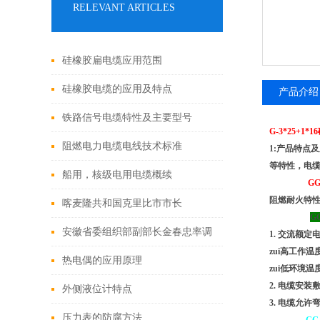
RELEVANT ARTICLES
硅橡胶扁电缆应用范围
硅橡胶电缆的应用及特点
产品介绍
铁路信号电缆特性及主要型号
G-3*25+1*
1
阻燃电力电缆电线技术标准
1:产品特点
等特性，电缆
船用，核级电用电缆概续
GG
阻燃耐火特性试
喀麦隆共和国克里比市市长
GG
Sabikanda Guy Emmanuel莅临安徽
安徽省委组织部副部长金春忠率调
1. 交流额定电压
zui高工作温度
天康集团考察工作
研组莅临天康集团调研
热电偶的应用原理
zui低环境温
2. 电缆安装
外侧液位计特点
3. 电缆允许
压力表的防腐方法