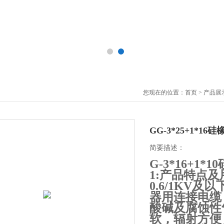
您现在的位置：
首页
>
产品展
GG-3*25+1*16
简要描述：
G-3*16+1*
1:产品特点
0.6/1KV
器用连接电缆
酸碱及腐蚀性
软，辐射方便