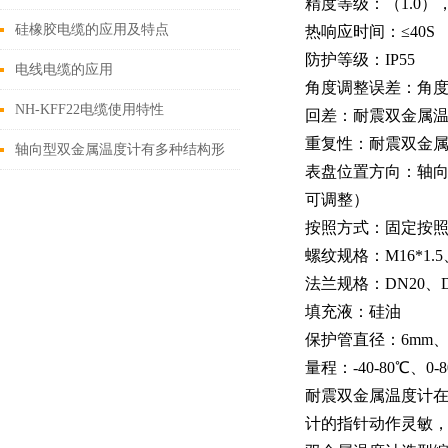
精度等级：（
1.0
）
体和液体的温度
硅橡胶电缆的应用及特点
热响应时间：
≤40S
防护等级：
IP55
电线电缆的应用
角度调整误差：角
NH-KFF22电缆使用特性
回差：耐震双金属
重复性：耐震双金
轴向型双金属温度计有多种结构形
表盘位置方向：轴
式，可满足不同要求
可调整）
按照方式：固定按
螺纹规格：
M16*1.5
法兰规格：
DN20
、
填充液：硅油
保护管直径：
6mm
量程：
-40-80℃、0
耐震双金属温度计在
计的指针动作灵敏