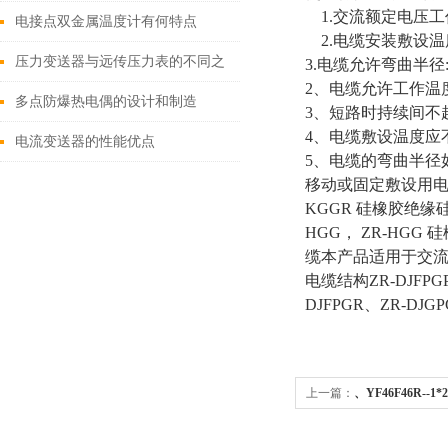
1.交流额定电压工作温
电接点双金属温度计有何特点
2.电缆安装敷设温
压力变送器与远传压力表的不同之
3.电缆允许弯曲半径
2、电缆允许工作温度范
处
多点防爆热电偶的设计和制造
3、短路时持续间不超
4、电缆敷设温度应不
电流变送器的性能优点
5、电缆的弯曲半径如
移动或固定敷设用电器
KGGR 硅橡胶绝缘
HGG， ZR-HGG
缆本产品适用于交流额定
电缆结构ZR-DJFPGP
DJFPGR、ZR-DJGP
上一篇：
、YF46F46R--
-1*25