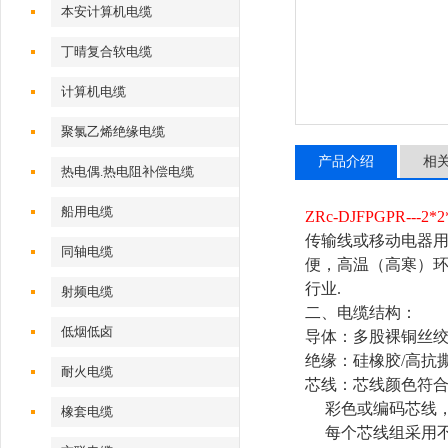
本安计算机电缆
丁晴复合软电缆
计算机电缆
聚氯乙烯绝缘电缆
产品介绍
相
热电偶.热电阻补偿电缆
船用电缆
ZRc-DJFPGPR---
传输线或移动电器
同轴电缆
便，高温（高寒）
行业.
射频电缆
二、电缆结构：
低烟低卤
导体：多股裸铜丝绞合(镀
绝缘：硅橡胶/高抗
耐火电缆
芯线：芯线颜色符合TI
彩色或编码芯线，
橡套电缆
每个芯线组采用不