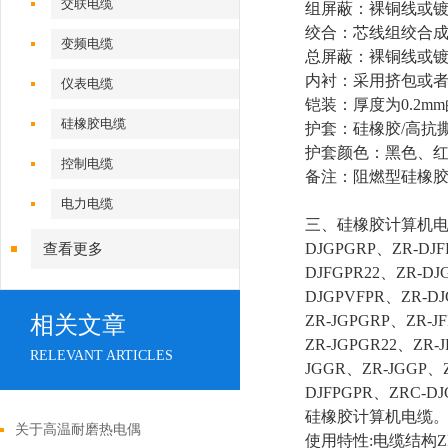
交联电缆
组屏蔽：裸铜线或镀
绞合：芯线组绞合
变频电缆
总屏蔽：裸铜线或镀
内衬：采用挤包或
仪表电缆
铠装：厚度为0.2mm
硅橡胶电缆
护套：硅橡胶/高抗
护套颜色：黑色、红
控制电缆
备注：阻燃型硅橡胶
电力电缆
三、硅橡胶计算机电缆ZR-
DJGPGRP、ZR-DJF
查看更多
DJFGPR22、ZR-DJ
DJGPVFPR、ZR-DJ
相关文章
ZR-JGPGRP、ZR-JF
ZR-JGPGR22、ZR-
RELEVANT ARTICLES
JGGR、ZR-JGGP、Z
DJFPGPR、ZRC-DJ
硅橡胶计算机电缆
关于高温耐磨热电偶
使用特性:电缆结构Z