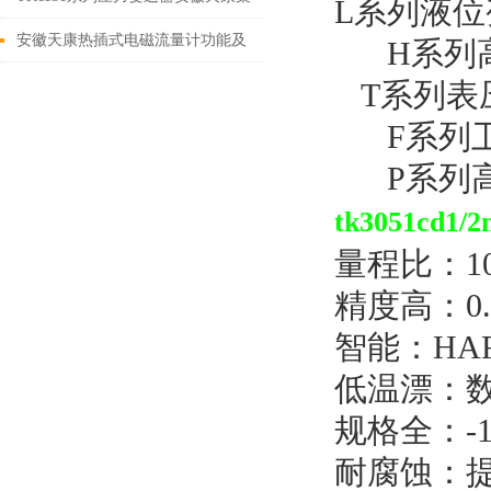
L系列液位
团股份有限公司
安徽天康热插式电磁流量计功能及
H系列高
应用
T系列表
F系列卫
P系列高
tk3051cd1
量程比：10
精度高：0.
智能：HA
低温漂：
规格全：-10
耐腐蚀：提