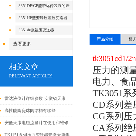
3351DP/GP型带远传装置的差
压、压力变送器
3351HP型变静压差压变送器
3351dr微差压变送器
产品介绍
相
查看更多
tk3051cd1/2n
相关文章
压力的测
RELEVANT ARTICLES
电力、食
TK3051
雷达液位计详细参数-安徽省天康
CD系列差
（集团）股份有限公司
高性能陶瓷球阀结构有哪些
CG系列压
安徽天康电磁流量计在使用和维修
CA系列绝
中应注意事项
TK1151系列压力变送器安徽天康集