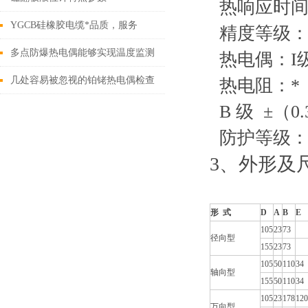
热响应时间：
YGCB硅橡胶电缆*品质，服务
精度等级：1.
多点防爆热电偶能够实现温度监测
热电偶：I级 
与防爆保护
几处容易被忽视的铂铑热电偶检查
热电阻：* ±（
要点
B 级 ±（0.3
防护等级：I
3、
外形及
形 式
D
A
B
E
105
23
73
径向型
155
23
73
105
50
110
34
轴向型
155
50
110
34
105
23
178
120
万向型