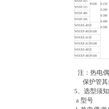
WSSP-411
Pt100
0-150
WSSP-511
0-200
WSSP-481
0-300
WSSP-581
0-400
WSSXE-401
E
0-500
WSSXP-401
Pt100
WSSXE-411
E
WSSXP-411
Pt100
WSSXE-481
E
WSSXP-481
Pt100
注：热电偶
保护管其
5、
a