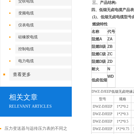
交联电缆
三、产品结构:
四、低烟无卤
电缆
产品表
变频电缆
(
1
)、低烟无卤
电缆
型号
燃烧特性
仪表电缆
名称
代号
硅橡胶电缆
阻燃
A
ZA
阻燃
B
级
ZB
控制电缆
阻燃
C
级
ZC
电力电缆
阻燃
D
级
ZD
耐火
N
查看更多
WD
低卤低烟
DWZ-DJEEP低烟无卤
相关文章
型号
规格
RELEVANT ARTICLES
DWZ-DJEEP
1*2*0.2
DWZ-DJEEP
1*2*0.3
DWZ-DJEEP
1*2*0.5
压力变送器与远传压力表的不同之
DWZ-DJEEP
1*2*0.75