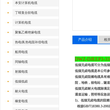
本安计算机电缆
丁晴复合软电缆
计算机电缆
聚氯乙烯绝缘电缆
产品介绍
相
热电偶.热电阻补偿电缆
船用电缆
DWZ-DJEEP
同轴电缆
低烟无卤
电缆
可分为低烟
低烟无卤
电缆
是本公司参
射频电缆
低烟无卤阻燃
电缆
具有难
低烟低卤
院，地铁，核电站，隧道
低烟无卤耐火
电缆
除满足
耐火电缆
通道运输，照明等应急设
1
)、低烟无卤
电缆
的阻燃
橡套电缆
根据
GB/T
1
8
3
80.
3
-200