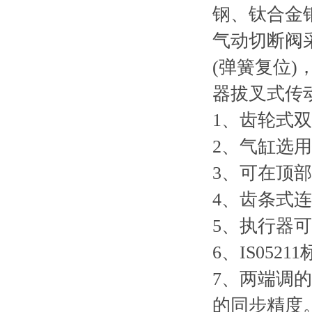
钢、钛合金
气动切断阀
(弹簧复位
器拔叉式传
1、齿轮式
2、气缸选
3、可在顶
4、齿条式
5、执行器
6、IS05
7、两端调的
的同步精度