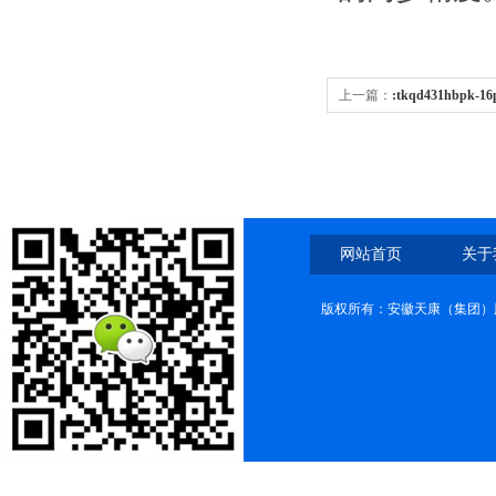
上一篇：
:tkqd431hbpk
阀:tkqd431hbpk-16p 柱塞
网站首页
关于
版权所有：安徽天康（集团）