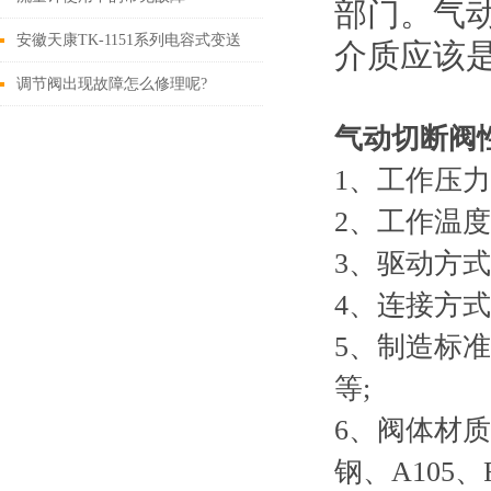
部门。气
安徽天康TK-1151系列电容式变送
介质应该
器
调节阀出现故障怎么修理呢?
气动切断阀
1、工作压力:1.
2、工作温度:-
3、驱动方式
4、连接方
5、制造标准:
等;
6、阀体材质
钢、A105、