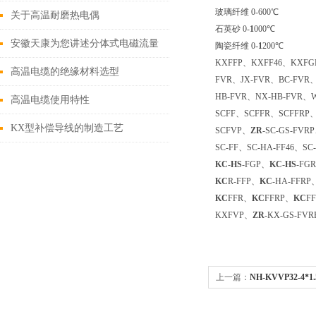
玻璃纤维 0-600℃
关于高温耐磨热电偶
石英砂 0-
1
000℃
安徽天康为您讲述分体式电磁流量
陶瓷纤维 0-
1
200℃
KXFFP、KXFF46、KXF
计用途有哪些
高温电缆的绝缘材料选型
FVR、JX-FVR、BC-FVR、
HB-FVR、NX-HB-FVR、W
高温电缆使用特性
SCFF、SCFFR、SCFFRP、
KX型补偿导线的制造工艺
SCFVP、
ZR
-SC-GS-FVR
SC-FF、SC-HA-FF46、SC
KC
-
HS
-FGP、
KC
-
HS
-FG
KC
R-FFP、
KC
-HA-FFRP
KC
FFR、
KC
FFRP、
KC
F
KXFVP、
ZR
-KX-GS-FV
上一篇：
NH-KVVP32-4
KVVP32-4*1.5