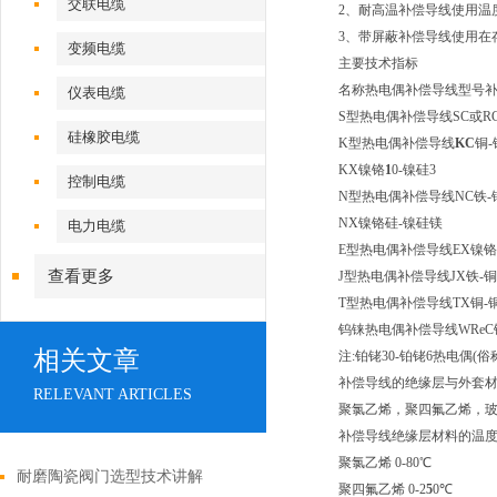
交联电缆
2、耐高温补偿导线使用温度
3、带屏蔽补偿导线使用在
变频电缆
主要技术指标
名称热电偶补偿导线型号
仪表电缆
S型热电偶补偿导线SC或RC
硅橡胶电缆
K型热电偶补偿导线
KC
铜-
KX镍铬
1
0-镍硅3
控制电缆
N型热电偶补偿导线NC铁-
NX镍铬硅-镍硅镁
电力电缆
E型热电偶补偿导线EX镍铬
查看更多
J型热电偶补偿导线JX铁-铜
T型热电偶补偿导线TX铜-
钨铼热电偶补偿导线WReC
相关文章
注:铂铑30-铂铑6热电偶
补偿导线的绝缘层与外套
RELEVANT ARTICLES
聚氯乙烯，聚四氟乙烯，玻
补偿导线绝缘层材料的温
聚氯乙烯 0-80℃
耐磨陶瓷阀门选型技术讲解
聚四氟乙烯 0-2
5
0℃