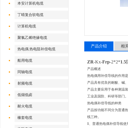
本安计算机电缆
丁晴复合软电缆
计算机电缆
聚氯乙烯绝缘电缆
产品介绍
相
热电偶.热电阻补偿电缆
船用电缆
ZR
-Kx-
Frp
-2*2*
1
.
5
产品概述
同轴电缆
热电偶用补偿导线的作用
产品具有优良的耐酸、碱
射频电缆
产品主要应用于各种测温
低烟低卤
工业及国防、科研等部门
热电偶补偿导线的种类
耐火电缆
产品按功能不同分为普通
线三种。
橡套电缆
1
、普通热电偶补偿导线使用