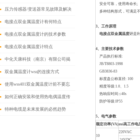
安全可靠，使用寿命长;
有何区别
压力传感器/变送器常见故障及解决
多种结构形式，可满足不
办法
电接点双金属温度计有何特点
3、工作原理
电接点双金属温度计
是
电接点双金属温度计的技术参数
电接点双金属温度计特点
4、主要技术参数
产品执行标准:
中化天康科技（南京）有限公司揭
JB/T8803-1998
牌成立
GB3836-83
双金属温度计wss的连接方式
标度盘公称直径: 100
使用wss401双金属温度计前不要忘
精度等级:1.0、1.5
热响应时间:≤40s
了检查这几个方面
如何正确安装和使用热电偶温度传
防护等级:IP55
感器
特种电缆是未来发展的必然趋势
5、电气参数
额定功率(
VA
)
zui高工作电
220VAC
10
24VDC