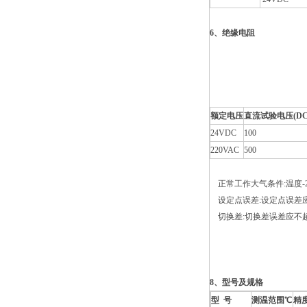
6、绝缘电阻
额定电压
直流试验电压(
D
24VDC
100
220VAC
500
正常工作大气条件:温度-25
设定点误差:设定点误差应
切换差:切换差误差应不超
8、型号及规格
型
号
测温范围℃
精