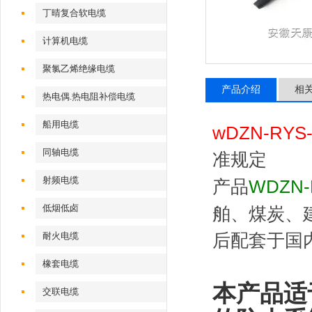
丁晴复合软电缆
计算机电缆
聚氯乙烯绝缘电缆
产品介绍
相
热电偶.热电阻补偿电缆
船用电缆
wDZN-RYS-
同轴电缆
准规定
射频电缆
产品
WDZN-
低烟低卤
舶、煤炭、
耐火电缆
后配套于国
橡套电缆
本产品适
交联电缆