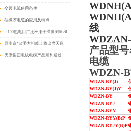
WDNH(A)
变频电缆使用条件
WDNH(A)
硅橡胶电缆的应用及特点
线
pt100热电阻广泛应用于温度测量和
WDZA
N
控制的传感器
原南京*政委方祖岐上将出席天康
产品型号
集团
天康集团电线电缆产品顺利通过
电缆
PCCC认证验收
WDZN
WDZN-BY(J)
WDZN-BY(J)Y
WDZN-BY
WDZN-BYJ
WDZN-BYY
WDZN-RYY(B)
P
WDZN-RYJY(B)
P