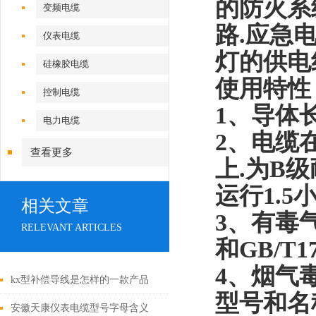
的防火系
变频电缆
路.应急
仪表电缆
灯的供电
硅橡胶电缆
使用特性
控制电缆
1
、导体
电力电缆
2
、电缆
查看更多
上.为
B
级
运行
1.5
相关文章
3
、有毒
RELEVANT ARTICLES
和
GB
/
T17
4
、烟气
kx型补偿导线是怎样的一款产品
型号和名
呢？
安徽天康仪表电缆型号字母含义