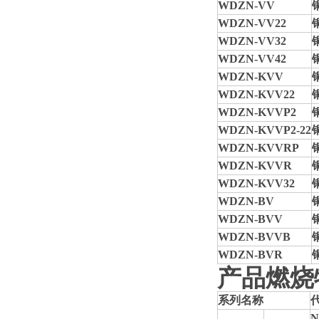
WDZN-VV
WDZN-VV
2
2
WDZN-VV3
2
WDZN-VV4
2
WDZN-KVV
WDZN-KVV
2
2
WDZN-KVV
P
2
WDZN-KVV
P
2
-
2
2
WDZN-KVVR
P
WDZN-KVVR
WDZN-KVV3
2
WDZN-BV
WDZN-BVV
WDZN-BVVB
WDZN-BVR
产品燃烧
系列名称
N