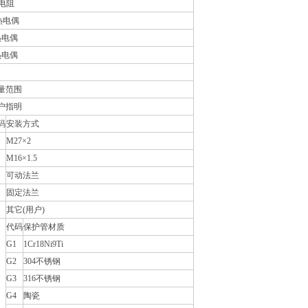
热电阻
热电偶
热电偶
热电偶
量范围
户指明
码
安装方式
M27×2
M16×1.5
可动法兰
固定法兰
其它(用户)
代码
保护管材质
G1
1Cr18Ni9Ti
G2
304不锈钢
G3
316不锈钢
G4
陶瓷