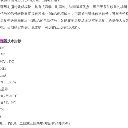
或恒压信号,抗干扰能力强、远传性能好。
用环氧树脂封装成模块，具有抗震动、耐腐蚀、防潮湿等优点，可用于条件较差的场所
信号经信号转换器直接转换成4~20mA电流输出，用普通电缆线传送信号，可省去价
温度变送器既输出4~20mA的电流信号，又能在测温现场读到实测温度，给操作人员
扰、长期稳定性好、免维护、可远传(zui远达1000米)。
变送器
技术指标:
00℃
25%
30V，DC
50Ω
0mA
2%，±0.5%
晶显示
.25%/10℃
.5%/10℃
T4
5
电阻、Pt100、二线或三线热电偶(所有已知类型)