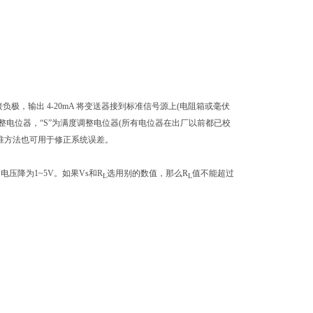
接负极，输出 4-20mA 将变送器接到标准信号源上(电阻箱或毫伏
整电位器，“S”为满度调整电位器(所有电位器在出厂以前都已校
校准方法也可用于修正系统误差。
电压降为1~5V。如果Vs和R
选用别的数值，那么R
值不能超过
L
L