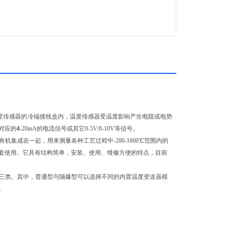
度传感器的冷端接线盒内，温度传感器受温度影响产生电阻或电势
对应的
4
-20mA的电流信号或其它0-5V/0-10V等信号。
机集成在一起，用来测量各种工艺过程中-200-1600℃范围内的
套使用。它具有结构简单，安装、使用、维修方便的特点，目前
三类。其中，普通型与隔爆型可以选择不同的内置温度变送器模
。