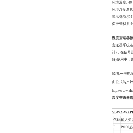
环境温度:-40
环境湿度:0-
显示选项:指
保护管材质:1
温度变送器接
变送器系统连接
计)，在信号
好)使用中，
说明:一般电
由公式R
=
L
http://www
温度变送器选
SBWZ-WZP
代码
输入类
P
Pt100