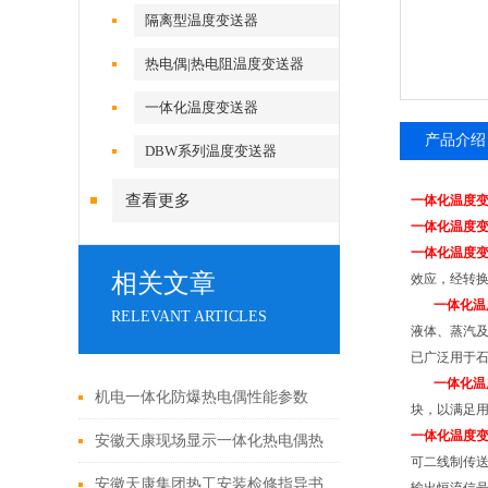
隔离型温度变送器
热电偶|热电阻温度变送器
一体化温度变送器
产品介绍
DBW系列温度变送器
查看更多
一体化温度
一体化温度
一体化温度
相关文章
效应，经转
一体化温
RELEVANT ARTICLES
液体、蒸汽
已广泛用于
一体化温
机电一体化防爆热电偶性能参数
块，以满足
一体化温度
安徽天康现场显示一体化热电偶热
可二线制传
电阻
安徽天康集团热工安装检修指导书