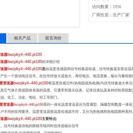
访问数量：1916
厂商性质：生产厂家
相关产品
留言询价
bwzpky4--440.pt100
变送器
bwzpky4--440.pt100
变送器
的详细介绍
bwzpky4--440.pt100
变送器
是
由温度传感器和信号转换器组成，信号转换器安装在温
换产生一个差动电压信号。此信号经放大器放大，再经电压、电流变换，输出与量程相
bwzpky4--440.pt100
度变送器
将温度传感元件(热电阻或热电偶)与信号转换放大单元有
及其它气体介质或固体表面的温度。它通常和显示仪表、记录仪表以及各种控制系统配
石油、化工、冶金、电站、轻工等部门。
度变送器
bwzpky4--440.pt100
系列一体化温度变送器分为普通型、隔爆型和数显一体化
用户不同的应用要求。温度变送器按温度传感器不同，又分为热电偶和热电阻两种系列
bwzpky4--440.pt100
变送器
主要特点:
送。信号转换器供电的两根导线同时也传送输出信号