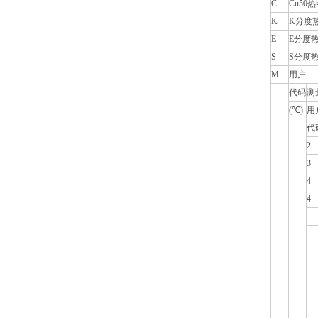
C
Cu50
K
K分度
E
E分度
S
S分度
M
用户
代码
测
(℃)
用
代
2
3
4
4