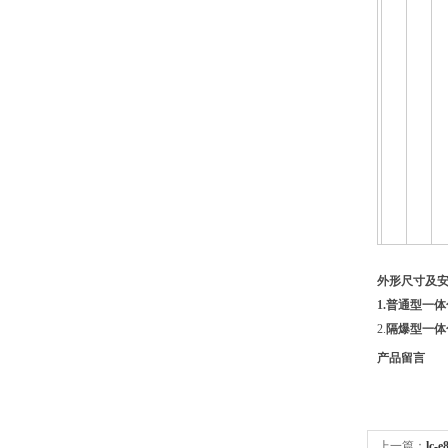
外形尺寸及安
1.
普通型一体
2.
隔爆型一体
产品留言
上一篇：
lc-