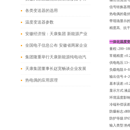
输出恒流信号
信号转换器
各类变送器的选用
热电偶的毫伏
带现场显示的
温度变送器参数
精度高、抗干
安徽经济报：天康集团 新能源产业
一体化
温度
全国电子信息公布 安徽省两家企业
量程:-200~18
常规精度:±0.
入选
集团隆重举行天康新能源纯电动汽
供电电压:13~
车发售仪式
天康集团董事长赵宽畅谈企业发展
负载电阻:0~8
输出信号:4~2
热电偶的应用原理
基本误差:±0.
显示方式:液
环境温度影响:0
冷端补偿误差:0
防爆标志:dⅡB
防护等级:IP6
输入类型:热