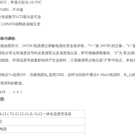
-85℃，带显示型为-10-70℃
95%RH，不冷凝
针表或数字LCD显示器可选
Cr18Ni9Ti或陶瓷或钢玉管
线与调校:
如图所示，24VDC电源通过屏蔽电缆给变送器供电，“V+”接 24VDC的正极，“V-”
源给出零点和满度信号时反复调零点及满度电位器，即可精确调整量程。“Z”为 零点调
因线阻、环境温度等因素影响而产生误差时，只需微调零点电位器“Z”即可校正。本
源电压Vs选用24V，负载电阻R
选用250Ω，这样当回路中通过4~20mA电流时，R
上的
L
L
 计算得到的数值。
.ahtk18。。ｎｅｔ
型:
K
-口-( ℃)-口-口-口-(L×I)-口一体化温度变送器
型
热电阻