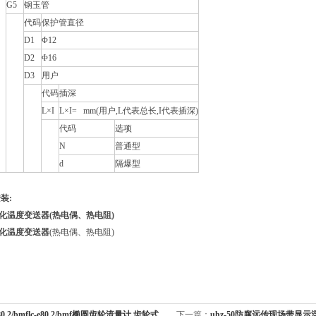
G5
钢玉管
代码
保护管直径
D1
Φ12
D2
Φ16
D3
用户
代码
插深
L×I
L×I= mm(用户,L代表总长,I代表插深)
代码
选项
N
普通型
d
隔爆型
装:
化温度变送器(热电偶、热电阻)
化温度变送器
(热电偶、热电阻)
e80.2/bmflc-e80.2/bmf椭圆齿轮流量计 齿轮式
下一篇：
uhz-50防腐远传现场带显示浮