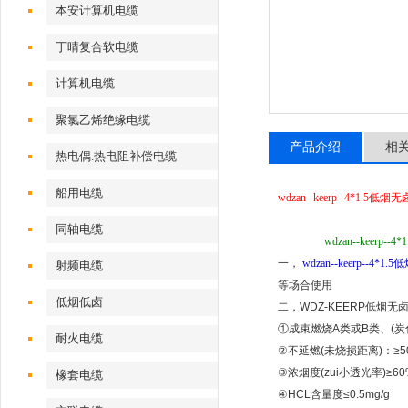
本安计算机电缆
丁晴复合软电缆
计算机电缆
聚氯乙烯绝缘电缆
产品介绍
相
热电偶.热电阻补偿电缆
船用电缆
wdzan--keerp--4*1.5
低烟无
同轴电缆
wdzan--keerp--4*1
一，
wdzan--keerp--4*1.5
低
射频电缆
等场合使用
低烟低卤
二，WDZ-KEERP低烟
①成束燃烧A类或B类、(炭化
耐火电缆
②不延燃(未烧损距离)：≥5
③浓烟度(zui小透光率)≥6
橡套电缆
④HCL含量度≤0.5mg/g