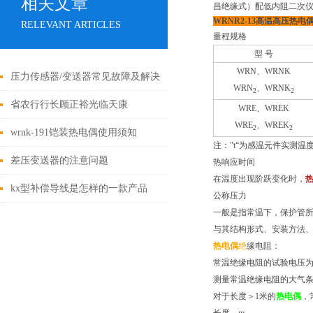
相关文章
昌绝缘式）配低内阻二次仪表时，
WRNR2-
13高温高压
热电
RELEVANT ARTICLES
量程规格
型 号
WRN
、WRNK
压力传感器/变送器常见故障及解决
WRN
、WRNK
2
2
办法
省农行行长顾正裕光临天康
WRE
、WREK
WRE
、WREK
2
2
wrnk-191铠装热电偶使用须知
注："t“为感温元件实测温
差压变送器的注意问题
热响应时间
在温度出现阶跃变化时，
kx型补偿导线是怎样的一款产品
公称压力
一般是指常温下，保护管所
呢？
与其结构形式、安装方法
热电偶
绝
缘电阻：
常温绝缘电阻的试验电压为：
测量常温绝缘电阻的大气条件
对于长度＞1米的
热电偶
，