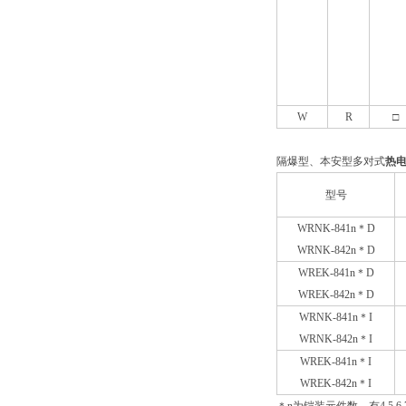
W
R
□
隔爆型、本安型多对式
热
型号
WRNK-841n
＊D
WRNK-842n
＊D
WREK-841n
＊D
WREK-842n
＊D
WRNK-841n
＊I
WRNK-842n
＊I
WREK-841n
＊I
WREK-842n
＊I