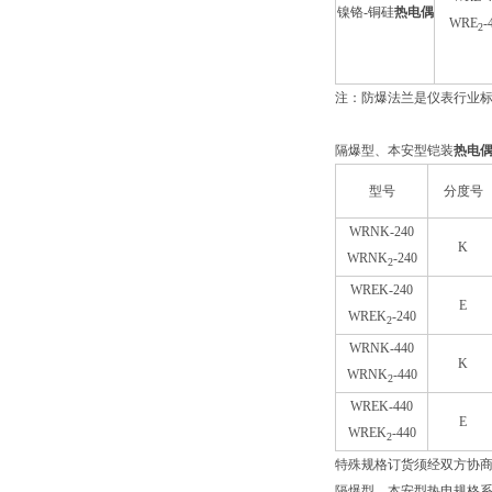
镍铬-铜硅
热电偶
WRE
-
2
注：防爆法兰是仪表行业标准JB
隔爆型、本安型铠装
热电
型号
分度号
WRNK-240
K
WRNK
-240
2
WREK-240
E
WREK
-240
2
WRNK-440
K
WRNK
-440
2
WREK-440
E
WREK
-440
2
特殊规格订货须经双方协
隔爆型、本安型热电规格