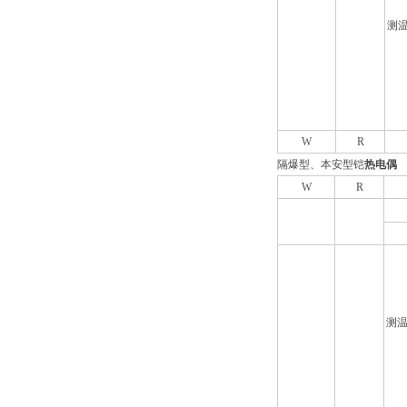
测
W
R
隔爆型、本安型铠
热电偶
W
R
测