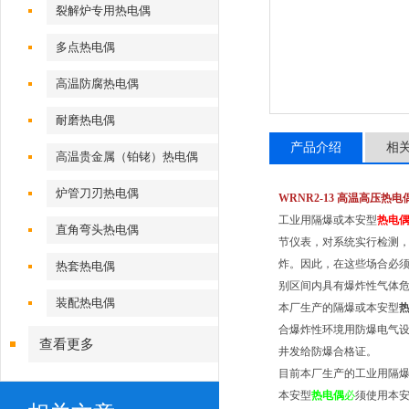
裂解炉专用热电偶
多点热电偶
高温防腐热电偶
耐磨热电偶
产品介绍
相
高温贵金属（铂铑）热电偶
炉管刀刃热电偶
WRNR2-
13
高温高压
热电
工业用隔爆或本安型
热电
直角弯头热电偶
节仪表，对系统实行检测
炸。因此，在这些场合必
热套热电偶
别区间内具有爆炸性气体
装配热电偶
本厂生产的隔爆或本安型
合爆炸性环境用防爆电气设备通
查看更多
井发给防爆合格证。
目前本厂生产的工业用隔
本安型
热电偶
必
须使用本安