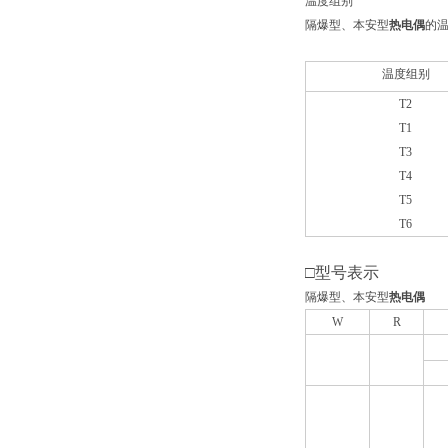
温度组别
隔爆型、本安型
热电偶
的温
温度组别
T2
T1
T3
T4
T5
T6
□型号表示
隔爆型、本安型
热电偶
W
R