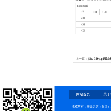
D(mm)
直
径
100
150
Φ8
Φ6
Φ5
上一篇：
ji3w-320p.g1截止阀
网站首页
关于
版权所有：安徽天康（集团）