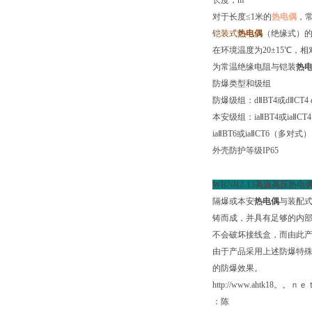
长度，m
对于长度≤1米的
热电偶
，常
铠装式
热电偶
（绝缘式）
在环境温度为20±15
℃
，相
为常温绝缘电阻与铠装
热
防爆类型和级组
防爆级组：d
Ⅱ
BT4
或d
Ⅱ
CT4 
本安级组：ia
Ⅱ
BT4
或ia
Ⅱ
CT4
ia
Ⅱ
BT6
或ia
Ⅱ
CT6
（多对式）
外壳防护等级IP65
WRNR2-
13高温高压
热电
隔爆或本安
热电偶
与装配
铸而成，并具有足够的内
不会破坏接线盒，而由此
由于产品采用上述防爆特殊
的防爆效果。
http://www.ahtk18。。ｎｅ
：陈