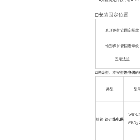
＊n为铠装元件数，有4.5.6.
□
安装固定位置
直形保护管固定螺纹
锥形保护管固定螺纹
固定法兰
□
隔爆型、本安型
热电偶
的
类型
型
WRN-2
镍铬-镍硅
热电偶
WRN
-
2