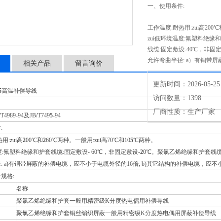
一、使用条件:
工作温度:耐热用:zui高200
zui低环境温度:氟塑料绝缘
线缆:固定敷设-40℃，非固定
允许弯曲半径: a）有铜带
相关产品
留言询价
更新时间：2026-05-25
5
高温补偿导线
访问数量：1398
厂商性质：生产厂家
4989-94及JB/T749
5
-94
:
用:zui高
2
00℃和
2
60℃两种。一般用:zui高70℃和10
5
℃两种。
度:氟塑料绝缘和护套线缆:固定敷设- 60℃，非固定敷设-
2
0℃。聚氯乙烯绝缘和护套线缆:
: a)有铜带屏蔽的补偿电缆，应不小于电缆外径的16倍; b)其它结构的补偿电缆，应不
规格:
名称
聚氯乙烯绝缘和护套一般用精密级K分度热电偶用补偿导线
聚氯乙烯绝缘和护套铜丝编织屏蔽一般用精密级K分度热电偶用屏蔽补偿导线