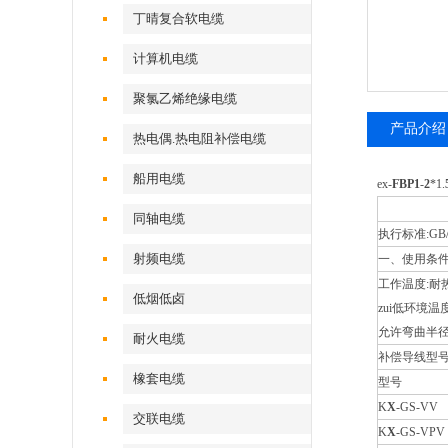
丁晴复合软电缆
计算机电缆
聚氯乙烯绝缘电缆
产品介绍
热电偶.热电阻补偿电缆
船用电缆
ex-
FBP1
-
2
*1.
同轴电缆
执行标准:GB/T
射频电缆
一、使用条件
工作温度:耐热
低烟低卤
zui低环境温
允许弯曲半径
耐火电缆
补偿导线型号
橡套电缆
型号
K
X
-GS-VV
交联电缆
K
X
-GS-VPV