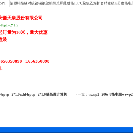
5P1
氟塑料绝缘对绞镀锡铜丝编织总屏蔽耐热105℃聚氯乙烯护套精密级K分度热电
:安徽天康股份有限公司
-fbp1--2*1.5
起订量为10米，量大优惠
盘装
56350898
:1656350898
:
f4rpvp--2*1.0exhf4rpvp--2*1.0耐高温计算机
下一篇：
wzwp2--206s-8热电阻wzwp2--2
3000a