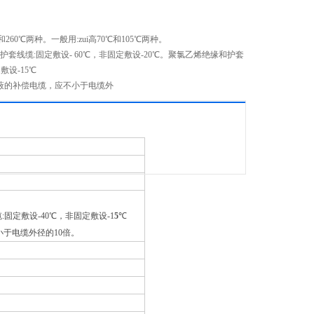
℃和260℃两种。一般用:zui高70℃和105℃两种。
和护套线缆:固定敷设- 60℃，非固定敷设-20℃。聚氯乙烯绝缘和护套
敷设-15℃
屏蔽的补偿电缆，应不小于电缆外
固定敷设-40℃，非固定敷设-1
5
℃
小于电缆外径的10倍。