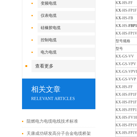
K
X
-HS-FF
变频电缆
K
X
-HS-FP1F
仪表电缆
K
X
-HS-FB
K
X
-HS-
FBP1
硅橡胶电缆
KX-HS-FP1V
控制电缆
型号规格
型号
电力电缆
KX-GS-VV
KX-GS-VPV
查看更多
KX-GS-VPV
KX-GS-VVP
KX-HS-FF
相关文章
KX-HS-FP1F
RELEVANT ARTICLES
KX-HS-FP1F
KX-HS-FFP1
KX-HS-FV10
阻燃电力电缆电线技术标准
KX-HS-FP1V
KX-HS-FP1V
天康成功研发高分子合金电缆桥架