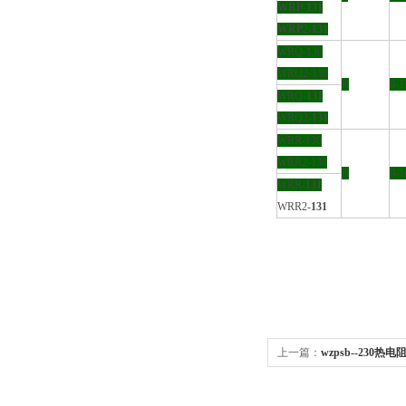
WRP
-
131
WRP
2-
131
WRQ-130
WRQ2-130
R
0-1
WRQ-
131
WRQ2-
131
WRR-130
WRR2-130
B
0-1
WRR-
131
WRR2-
131
上一篇：
wzpsb--230热电