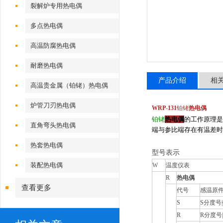
裂解炉专用热电偶
多点热电偶
高温防腐热电偶
耐磨热电偶
产品介绍
相
高温贵金属（铂铑）热电偶
炉管刀刃热电偶
WRP
-
131
铂铑
热电偶
铂铑
热电偶
的工作原理是
直角弯头热电偶
端与参比端存在有温差时
热套热电偶
型号表示
装配热电偶
W
温度仪表
R
热电偶
查看更多
代号
感温原
S
S分度号|
R
R分度号|