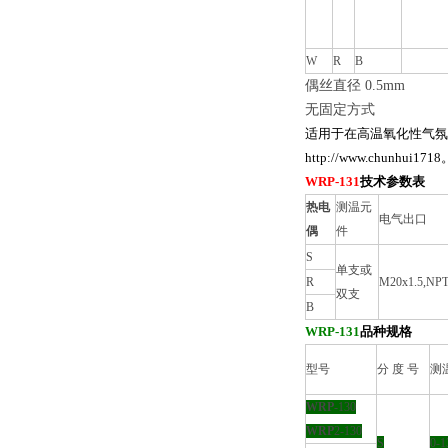
W
R
B
偶丝直径 0.5mm
无固定方式
适用于在高温氧化性气氛
http://www.chunhui1
WRP
-
131
技术参数表
热电
测温元
电气出口
偶
件
S
单支或
R
M20x1.5,NPT
双支
B
WRP
-
131
品种规格
型号
分 度 号
测
WRP
-130
WRP
2-130
S
0-1