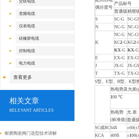
交联电缆
产品标号
偶分度号
普通级
精密级
变频电缆
S
SC-G
SC-G
仪表电缆
N
NC-G
NC-G
NC-G
NC-G
硅橡胶电缆
K
KC
2
-G
KG
2
-
KX
-G
KX
-G
控制电缆
E
EX-G
EX-G
电力电缆
J
JX-G
JX-G
T
TX-G
TX-G
查看更多
S型、E型、B型、K
热电势及允差(
1
00 ℃
相关文章
RELEVANT ARTICLES
热电势
允 差
(标准值)
普通
SC或RC
64
5
±60(±
耐磨陶瓷阀门选型技术讲解
KCA
409
5
±
1
00(