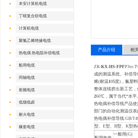
本安计算机电缆
丁晴复合软电缆
计算机电缆
聚氯乙烯绝缘电缆
产品介绍
相
热电偶.热电阻补偿电缆
船用电缆
ZR-
KX
-
HS
-
FPF
P3vr-
7
成的测温系统。补偿导
同轴电缆
烯(耐温
1
0
5
度)，氟塑料
整体连续挤出新工艺，
射频电缆
2
60℃，属于当代*水
低烟低卤
热电偶补偿导线产品使用
部门的自动化测温仪表
耐火电缆
热电偶补偿导线:GB/T498
型、E型、B型、K型热
橡套电缆
一般用(G)
配用热电