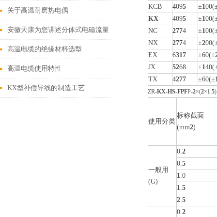
KCB
409
5
±
1
00(
关于高温耐磨热电偶
KX
409
5
±
1
00(
安徽天康为您讲述分体式电磁流量
NC
2
7
7
4
±
1
00(
NX
2
7
7
4
±
2
00(
计用途有哪些
高温电缆的绝缘材料选型
EX
6
3
1
7
±60(±
JX
5
2
68
±
1
40(
高温电缆使用特性
TX
4
2
7
7
±60(±
KX型补偿导线的制造工艺
ZR-
KX
-
HS
-
FPF
P-
2
×(
2
×
1
.
5
标称截面
使用分类
(mm
2
)
0.
2
0.
5
一般用
1
.0
(G)
1
.
5
2
.
5
0.
2