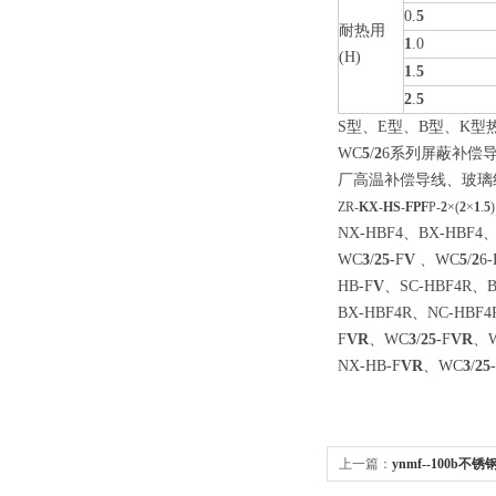
0.
5
耐热用
1
.0
(H)
1
.
5
2
.
5
S型、E型、B型、K型
WC
5
/
2
6系列屏蔽补偿
厂高温补偿导线、玻璃
ZR-
KX
-
HS
-
FPF
P-
2
×(
2
×
1
.
5
NX-HBF4、BX-HBF4
WC
3
/
2
5
-F
V
、WC
5
/
2
6-
HB-F
V
、SC-HBF4R、B
BX-HBF4R、NC-HBF
F
VR
、WC
3
/
2
5
-F
VR
、
NX-HB-F
VR
、WC
3
/
2
5
上一篇：
ynmf--100b不