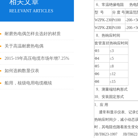
相关文章
6、常温绝缘电阻 热电阻在
RELEVANT ARTICLES
型 号
分 度 号
测温范围
WZPK-230
Pt100
-200­­-+
WZPK-
231
Pt100
-200­­-+
耐磨热电偶怎样去选好的材质
8、热响应时间
套管直径
热响应时间
关于高温耐磨热电偶
Ф3
≤3
2015-19年高压电缆市场年增7.25%
Ф4
≤5
Ф5
≤8
如何选购数显仪表
Ф6
≤12
Ф8
≤15
船用，核级电用电缆概续
9、测量端结构形式
10、安装固定形式
1、应 用
通常和显示仪表、记录仪表
热响应时间少，减小动态误
时，其电阻也随着发生变化
JB/T8623-1997 J