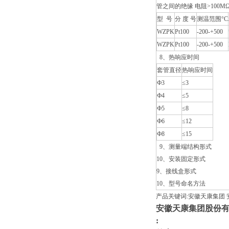
管之间的绝缘 电阻>100
型 号
分 度 号
测温范围°C
WZPK
Pt100
-200­­-+500
WZPK
Pt100
-200­­-+500
8、热响应时间
套管直径
热响应时间
Ф3
≤3
Ф4
≤5
Ф5
≤8
Ф6
≤12
Ф8
≤15
9、测量端结构形式
10、安装固定形式
9、接线盒形式
10、型号命名方法
产品关键词:安徽天康集团 
安徽天康集团股份
: