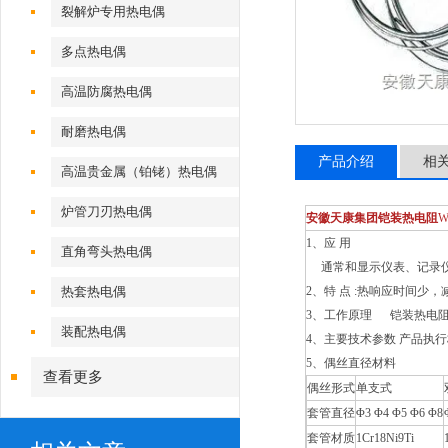
裂解炉专用热电偶
多点热电偶
高温防腐热电偶
耐磨热电偶
产品介绍
相
高温贵金属（铂铑）热电偶
炉管刀刃热电偶
安徽天康集团铠装热电阻
W
1、应 用
直角弯头热电偶
通常和显示仪表、记录仪表
热套热电偶
2、特 点 :热响应时间少
3、工作原理 铠装热电
装配热电偶
4、主要技术参数 产品执行标准:IE
5、偶丝直径材料
查看更多
偶丝形式
单支式
套管直径
Φ3 Φ4 Φ5 Φ6 Φ8
套管材质
1Cr18Ni9Ti