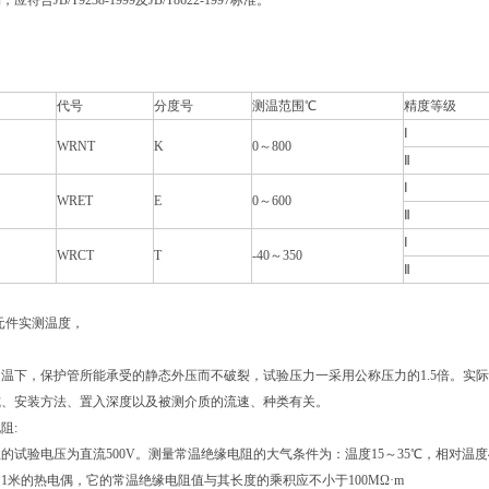
符合JB/T9238-1999及JB/T8622-1997标准。
代号
分度号
测温范围℃
精度等级
Ⅰ
WRNT
K
0～800
Ⅱ
Ⅰ
WRET
E
0～600
Ⅱ
Ⅰ
WRCT
T
-40～350
Ⅱ
温元件实测温度，
温下，保护管所能承受的静态外压而不破裂，试验压力一采用公称压力的1.5倍。实
式、安装方法、置入深度以及被测介质的流速、种类有关。
阻:
的试验电压为直流500V。测量常温绝缘电阻的大气条件为：温度15～35℃，相对温度45%
1米的热电偶，它的常温绝缘电阻值与其长度的乘积应不小于100MΩ·m