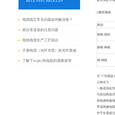
量来满足市场，应
RELEVANT ARTICLES
□量程规格:
电缆线芯常见问题如何解决呢？
类别
差压变送器的注意问题
镍铬-镍硅
电线电缆生产工艺知识
镍铬-铜镍
天康电缆（光纤光缆）的光纤衰减
铜-铜镍
原因
了解下wzpk2热电阻的测量原理
注:“t”为感
公称压力
一般是指在常
与其结构形
热电偶绝缘电
常温绝缘电阻
对于长度超过