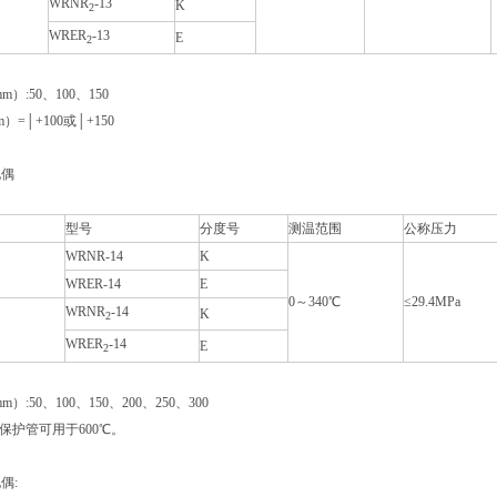
WRNR
-13
K
2
WRER
-13
E
2
）:50、100、150
）=│+100或│+150
电偶
型号
分度号
测温范围
公称压力
WRNR-14
K
WRER-14
E
0～340℃
≤29.4MPa
WRNR
-14
K
2
WRER
-14
E
2
）:50、100、150、200、250、300
时，保护管可用于600℃。
偶: