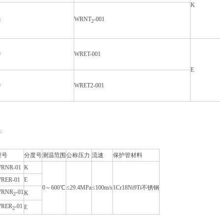
K
WRNT
-001
件
2
件
WRET-001
E
件
WRET2-001
:
型号
分度号
测温范围
公称压力
流速
保护管材料
RNR-01
K
RER-01
E
0～600℃
≤29.4MPa
≤100m/s
1Cr18Ni9Ti不锈钢
RNR
-01
K
2
RER
-01
E
2