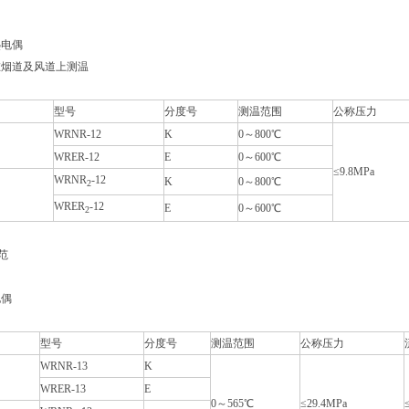
热电偶
在烟道及风道上测温
型号
分度号
测温范围
公称压力
WRNR-12
K
0～800℃
WRER-12
E
0～600℃
≤9.8MPa
WRNR
-12
K
0～800℃
2
WRER
-12
E
0～600℃
2
规范
电偶
型号
分度号
测温范围
公称压力
WRNR-13
K
WRER-13
E
0～565℃
≤29.4MPa