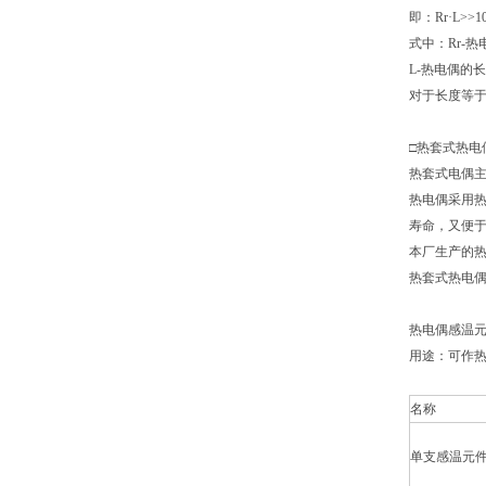
即：Rr·L>>1
式中：Rr-
L-热电偶的
对于长度等于
□热套式热电
热套式电偶
热电偶采用
寿命，又便
本厂生产的
热套式热电偶
热电偶感温元
用途：可作
名称
单支感温元