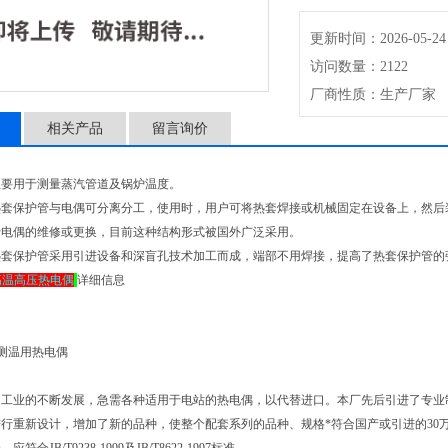
更新时间：2026-05-24
访问数量：2122
厂商性质：生产厂家
相关产品
留言询价
主要用于测量蒸汽管道及锅炉温度。
热套保护管与电偶可分离分工，使用时，用户可将热套焊接或机械固定在设备上，然后
于电偶的维修或更换，目前这种结构形式被国外广泛采用。
热套保护管采用引进设备和深盲孔技术加工而成，端部不用焊接，提高了热套保护管的
高温高压热电偶
详细信息
测温用热电偶
工业的不断发展，急需各种适用于电站的热电偶，以代替进口。本厂先后引进了专业制
行重新设计，增加了新的品种，使整个配套系列的品种、规格*符合国产或引进的30