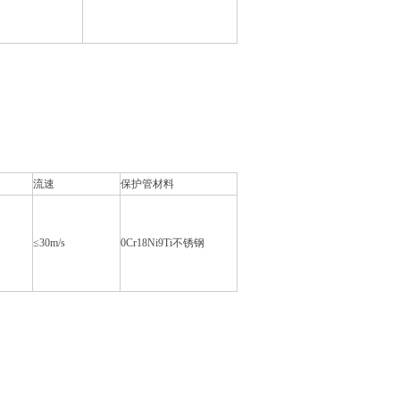
流速
保护管材料
≤30m/s
0Cr18Ni9Ti不锈钢