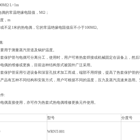
00MΩ L>1m
热电偶的常温绝缘电阻值，MΩ；
长度，m
或不足1米的热电偶，它的常温绝缘电阻值应不小于100MΩ。
偶:
主要用于测量蒸汽管道及锅炉温度。
热套保护管与电偶可分离分工，使用时，用户可将热套焊接或机械固定在设备上，然后
于电偶的维修或更换，目前这种结构形式被国外广泛采用。
热套保护管采用引进设备和深盲孔技术加工而成，端部不用焊接，提高了热套保护管的
产品有五种不同结构和安装方式，用户可根据不同的温度，压力及蒸汽流速来选用。安
件:
热电偶直接使用，亦可作为热套式热电偶维修更换元件使用。
型号
分度号
件
WRNT-001